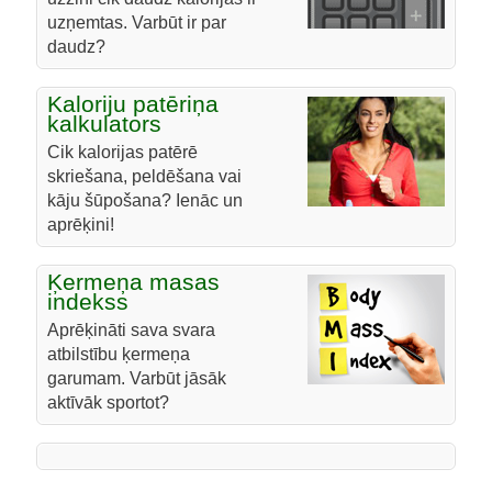
uzņemtas. Varbūt ir par
daudz?
Kaloriju patēriņa
kalkulators
Cik kalorijas patērē
skriešana, peldēšana vai
kāju šūpošana? Ienāc un
aprēķini!
Ķermeņa masas
indekss
Aprēķināti sava svara
atbilstību ķermeņa
garumam. Varbūt jāsāk
aktīvāk sportot?