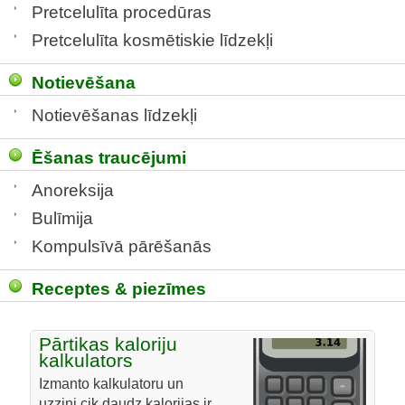
Pretcelulīta procedūras
Pretcelulīta kosmētiskie līdzekļi
Notievēšana
Notievēšanas līdzekļi
Ēšanas traucējumi
Anoreksija
Bulīmija
Kompulsīvā pārēšanās
Receptes & piezīmes
Pārtikas kaloriju
kalkulators
Izmanto kalkulatoru un
uzzini cik daudz kalorijas ir