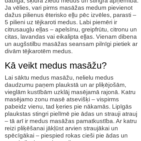
dabīga, šķidra ziedu medus un stingra apņēmība.
Ja vēlies, vari pirms masāžas medum pievienot
dažus pilienus ēterisko eļļu pēc izvēles, parasti –
5 pilieni uz tējkaroti medus. Labi piemēri ir
citrusaugļu eļļas – apelsīnu, greipfrūtu, citronu un
citas, lavandas vai eikalipta eļļas. Vienam dibena
un augšstilbu masāžas seansam pilnīgi pietiek ar
divām tējkarotēm medus.
Kā veikt medus masāžu?
Lai sāktu medus masāžu, nelielu medus
daudzumu paņem plaukstā un ar pliķējošām,
vieglām kustībām uzklāj masējamā rajonā. Katru
masējamo zonu masē atsevišķi – vispirms
pabeidz vienu, tad ķeries pie nākamās. Lipīgās
plaukstas stingri pielīmē pie ādas un strauji atrauj
– tā arī ir medus masāžas pamatkustība. Ar katru
reizi pliķēšanai jākļūst arvien straujākai un
spēcīgākai – piespied rokas cieši pie ādas un