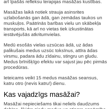
arī īpašās refleksu terapijas masāžas kustības.
Masāžas laikā notiek strauja asinsrites
uzlabošanās gan ādā, gan zemādas taukos un
muskuļos. Paātrinās barības vielu un skābekļa
transports, kā arī no vietas tiek izkustinātas
iestāvējušās atkritumvielas.
Medū esošās vielas uzsūcas ādā, uz ādas
palikušais medus uzsūc toksīnus, attīra ādas
virsmu, padara ādu zīdainu, stingru un gludu.
Medus brīnišķīgo efektu var sajust jau pēc pirmās
procedūras.
Ieteicams veikt 15 medus masāžas seansus,
katru otro (nevis katru!) dienu.
Kas vajadzīgs masāžai?
Masāžai nepieciešams tikai neliels daudzums