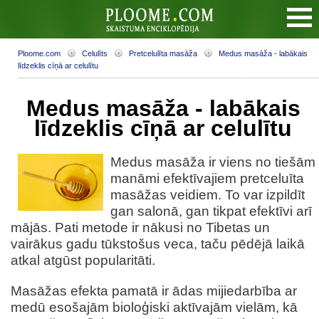
Ploome.com
Celulīts
Pretcelulīta masāža
Medus masāža - labākais
līdzeklis cīņā ar celulītu
Medus masāža - labākais
līdzeklis cīņā ar celulītu
Medus masāža ir viens no tiešām
manāmi efektīvajiem pretceluīta
masāžas veidiem. To var izpildīt
gan salonā, gan tikpat efektīvi arī
mājās. Pati metode ir nākusi no Tibetas un
vairākus gadu tūkstošus veca, taču pēdējā laikā
atkal atgūst popularitāti.
Masāžas efekta pamatā ir ādas mijiedarbība ar
medū esošajām bioloģiski aktīvajām vielām, kā