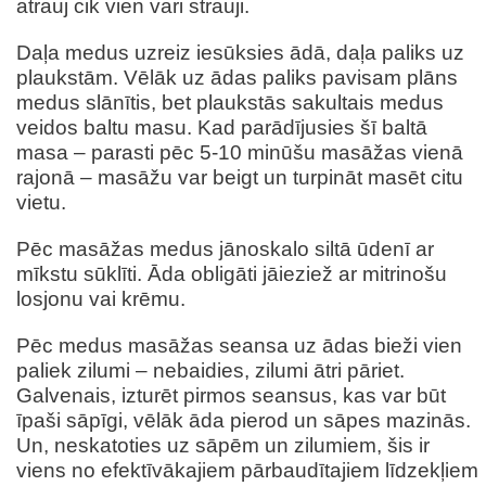
atrauj cik vien vari strauji.
Daļa medus uzreiz iesūksies ādā, daļa paliks uz
plaukstām. Vēlāk uz ādas paliks pavisam plāns
medus slānītis, bet plaukstās sakultais medus
veidos baltu masu. Kad parādījusies šī baltā
masa – parasti pēc 5-10 minūšu masāžas vienā
rajonā – masāžu var beigt un turpināt masēt citu
vietu.
Pēc masāžas medus jānoskalo siltā ūdenī ar
mīkstu sūklīti. Āda obligāti jāieziež ar mitrinošu
losjonu vai krēmu.
Pēc medus masāžas seansa uz ādas bieži vien
paliek zilumi – nebaidies, zilumi ātri pāriet.
Galvenais, izturēt pirmos seansus, kas var būt
īpaši sāpīgi, vēlāk āda pierod un sāpes mazinās.
Un, neskatoties uz sāpēm un zilumiem, šis ir
viens no efektīvākajiem pārbaudītajiem līdzekļiem