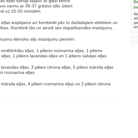
ās eļļas kārtīgi sajauc ar glāzi kefīra
Ķ
avo vannu ar 36-37 grādus siltu ūdeni
in
nnā uz 15-20 minūtēm
Ap
at
 eļļas iespējams arī kombinēt pēc to dažādajiem efektiem un
ga
ak
bības. Kombinē tās un atrodi sev vispatīkamāko maisījumu.
icamu ēterisko eļļu maisījumu piemēri:
i smilšērkšķu eļļas, 1 piliens rozmarīna eļļas, 1 piliens
 eļļas, 1 piliens lavandas eļļas un 1 piliens salvijas eļļas
i lavandas eļļas, 3 pilieni citrona eļļas, 5 pilieni mārsila eļļas
eni rozmarīna eļļas
i mārsila eļļas, 4 pilieni rozmarīna eļļas un 2 pilieni citrona