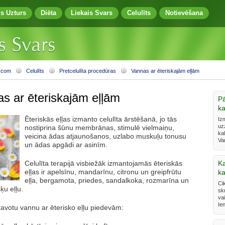
zs Uzturs
Diēta
Liekais Svars
Celulīts
Notievēšana
.com
Celulīts
Pretcelulīta procedūras
Vannas ar ēteriskajām eļļām
s ar ēteriskajām eļļām
Pā
ka
Ēteriskās eļļas izmanto celulīta ārstēšanā, jo tās
Iz
uz
nostiprina šūnu membrānas, stimulē vielmaiņu,
kal
veicina ādas atjaunošanos, uzlabo muskuļu tonusu
Va
un ādas apgādi ar asinīm.
Celulīta terapijā visbiežāk izmantojamās ēteriskās
Ka
eļļas ir apelsīnu, mandarīnu, citronu un greipfrūtu
ka
eļļa, bergamota, priedes, sandalkoka, rozmarīna un
Cik
ķu eļļu.
sk
va
Ien
avotu vannu ar ēterisko eļļu piedevām: