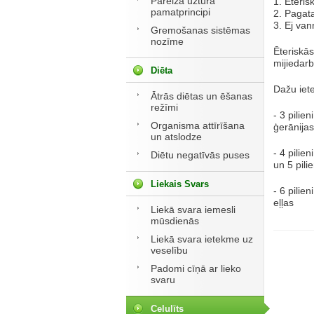
Pareiza uztura
1. Ēterisk
pamatprincipi
2. Pagat
3. Ej va
Gremošanas sistēmas
nozīme
Ēteriskās
mijiedar
Diēta
Dažu iete
Ātrās diētas un ēšanas
režīmi
- 3 pilien
Organisma attīrīšana
ģerānijas
un atslodze
- 4 pilien
Diētu negatīvās puses
un 5 pili
Liekais Svars
- 6 pilien
eļļas
Liekā svara iemesli
mūsdienās
Liekā svara ietekme uz
veselību
Padomi cīņā ar lieko
svaru
Celulīts