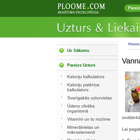
Parei
Ploome
Uz Sākumu
Vanna
Pareizs Uzturs
Kaloriju kalkulators
Kaloriju patēriņa
kalkulators
Svarīgakās uzturvielas
Ūdens cilvēka
organismā
smilšērkš
Vitamīni un to nozīme
Minerālvielas un
Lai pagat
mikroelementi