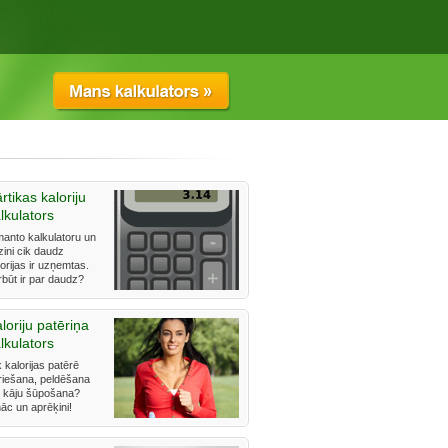
rtikas kaloriju
lkulators
manto kalkulatoru un
zini cik daudz
orijas ir uzņemtas.
rbūt ir par daudz?
loriju patēriņa
lkulators
 kalorijas patērē
riešana, peldēšana
i kāju šūpošana?
āc un aprēķini!