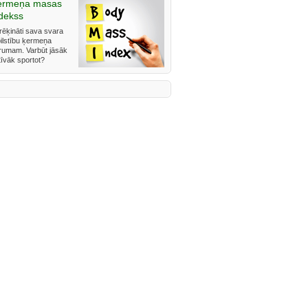
ermeņa masas
dekss
rēķināti sava svara
bilstību ķermeņa
rumam. Varbūt jāsāk
tīvāk sportot?