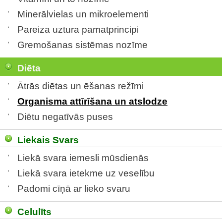
Minerālvielas un mikroelementi
Pareiza uztura pamatprincipi
Gremošanas sistēmas nozīme
Diēta
Ātrās diētas un ēšanas režīmi
Organisma attīrīšana un atslodze
Diētu negatīvās puses
Liekais Svars
Liekā svara iemesli mūsdienās
Liekā svara ietekme uz veselību
Padomi cīņā ar lieko svaru
Celulīts