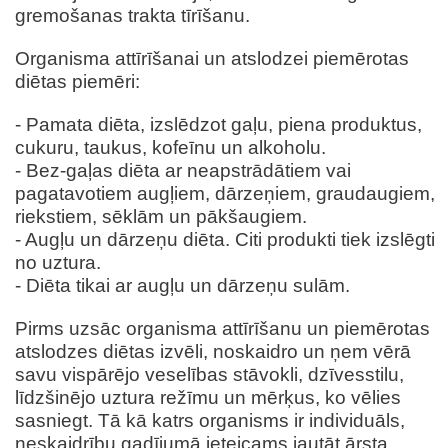
gremošanas trakta tīrīšanu.
Organisma attīrīšanai un atslodzei piemērotas
diētas piemēri:
- Pamata diēta, izslēdzot gaļu, piena produktus,
cukuru, taukus, kofeīnu un alkoholu.
- Bez-gaļas diēta ar neapstrādātiem vai
pagatavotiem augļiem, dārzeņiem, graudaugiem,
riekstiem, sēklām un pākšaugiem.
- Augļu un dārzeņu diēta. Citi produkti tiek izslēgti
no uztura.
- Diēta tikai ar augļu un dārzeņu sulām.
Pirms uzsāc organisma attīrīšanu un piemērotas
atslodzes diētas izvēli, noskaidro un ņem vērā
savu vispārējo veselības stāvokli, dzīvesstilu,
līdzšinējo uztura režīmu un mērķus, ko vēlies
sasniegt. Tā kā katrs organisms ir individuāls,
neskaidrību gadījumā ieteicams jautāt ārsta