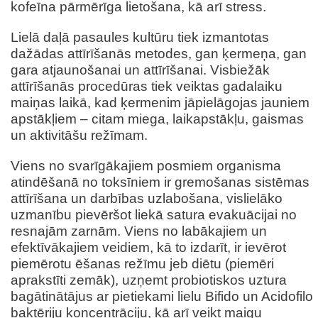
kofeīna pārmērīga lietošana, kā arī stress.
Lielā daļā pasaules kultūru tiek izmantotas
dažādas attīrīšanās metodes, gan ķermeņa, gan
gara atjaunošanai un attīrīšanai. Visbiežāk
attīrīšanās procedūras tiek veiktas gadalaiku
maiņas laikā, kad ķermenim jāpielāgojas jauniem
apstākļiem – citam miega, laikapstākļu, gaismas
un aktivitāšu režīmam.
Viens no svarīgākajiem posmiem organisma
atindēšanā no toksīniem ir gremošanas sistēmas
attīrīšana un darbības uzlabošana, vislielāko
uzmanību pievēršot liekā satura evakuācijai no
resnajām zarnām. Viens no labākajiem un
efektīvākajiem veidiem, kā to izdarīt, ir ievērot
piemērotu ēšanas režīmu jeb diētu (piemēri
aprakstīti zemāk), uzņemt probiotiskos uztura
bagātinātājus ar pietiekami lielu Bifido un Acidofilo
baktēriju koncentrāciju, kā arī veikt maigu