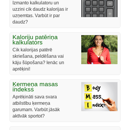
Izmanto kalkulatoru un
uzzini cik daudz kalorijas ir
uzņemtas. Varbūt ir par
daudz?
Kaloriju patēriņa
kalkulators
Cik kalorijas patērē
skriešana, peldēšana vai
kāju šūpošana? Ienāc un
aprēķini!
Ķermeņa masas
indekss
Aprēķināti sava svara
atbilstību ķermeņa
garumam. Varbūt jāsāk
aktīvāk sportot?