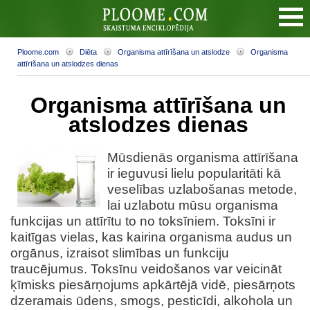
Ploome.com
Diēta
Organisma attīrīšana un atslodze
Organisma
attīrīšana un atslodzes dienas
Organisma attīrīšana un
atslodzes dienas
Mūsdienās organisma attīrīšana
ir ieguvusi lielu popularitāti kā
veselības uzlabošanas metode,
lai uzlabotu mūsu organisma
funkcijas un attīrītu to no toksīniem. Toksīni ir
kaitīgas vielas, kas kairina organisma audus un
orgānus, izraisot slimības un funkciju
traucējumus. Toksīnu veidošanos var veicināt
ķīmisks piesārņojums apkārtējā vidē, piesārņots
dzeramais ūdens, smogs, pesticīdi, alkohola un