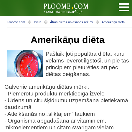
Ploome.com
Diēta
Ātrās diētas un ēšanas režīmi
Amerikāņu diēta
Amerikāņu diēta
Pašlaik ļoti populāra diēta, kuru
vēlams ievērot ilgstoši, un pie tās
principiem pieturēties arī pēc
diētas beigšanas.
Galvenie amerikāņu diētas mērķi:
- Piemērotu produktu mērķtiecīga izvēle
- Ūdens un citu šķidrumu uzņemšana pietiekamā
daudzumā
- Atteikšanās no „sliktajiem” taukiem
- Organisma apgādāšana ar vitamīniem,
mikroelementiem un citām svarīgām vielām