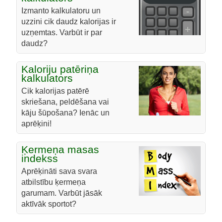
Izmanto kalkulatoru un
uzzini cik daudz kalorijas ir
uzņemtas. Varbūt ir par
daudz?
Kaloriju patēriņa
kalkulators
Cik kalorijas patērē
skriešana, peldēšana vai
kāju šūpošana? Ienāc un
aprēķini!
Ķermeņa masas
indekss
Aprēķināti sava svara
atbilstību ķermeņa
garumam. Varbūt jāsāk
aktīvāk sportot?