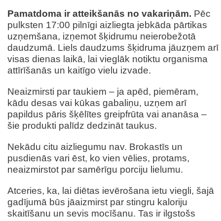
Pamatdoma ir atteikšanās no vakariņām.
Pēc
pulksten 17:00 pilnīgi aizliegta jebkāda pārtikas
uzņemšana, izņemot šķidrumu neierobežotā
daudzumā. Liels daudzums šķidruma jāuzņem arī
visas dienas laikā, lai vieglāk notiktu organisma
attīrīšanās un kaitīgo vielu izvade.
Neaizmirsti par taukiem – ja apēd, piemēram,
kādu desas vai kūkas gabaliņu, uzņem arī
papildus pāris šķēlītes greipfrūta vai ananāsa –
šie produkti palīdz dedzināt taukus.
Nekādu citu aizliegumu nav. Brokastīs un
pusdienās vari ēst, ko vien vēlies, protams,
neaizmirstot par samērīgu porciju lielumu.
Atceries, ka, lai diētas ievērošana ietu viegli, šajā
gadījumā būs jāaizmirst par stingru kaloriju
skaitīšanu un sevis mocīšanu. Tas ir ilgstošs