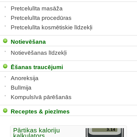
Pretcelulīta masāža
Pretcelulīta procedūras
Pretcelulīta kosmētiskie līdzekļi
Notievēšana
Notievēšanas līdzekļi
Ēšanas traucējumi
Anoreksija
Bulīmija
Kompulsīvā pārēšanās
Receptes & piezīmes
Pārtikas kaloriju
kalkulators