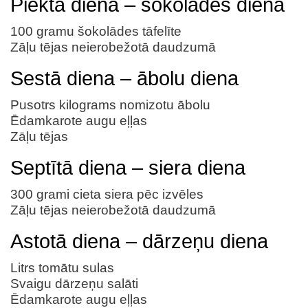
Piektā diena – šokolādes diena
100 gramu šokolādes tāfelīte
Zāļu tējas neierobežotā daudzumā
Sestā diena – ābolu diena
Pusotrs kilograms nomizotu ābolu
Ēdamkarote augu eļļas
Zāļu tējas
Septītā diena – siera diena
300 grami cieta siera pēc izvēles
Zāļu tējas neierobežotā daudzumā
Astotā diena – dārzeņu diena
Litrs tomātu sulas
Svaigu dārzeņu salāti
Ēdamkarote augu eļļas