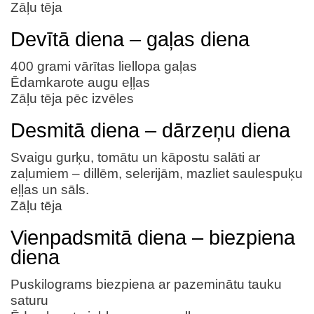
Zāļu tēja
Devītā diena – gaļas diena
400 grami vārītas liellopa gaļas
Ēdamkarote augu eļļas
Zāļu tēja pēc izvēles
Desmitā diena – dārzeņu diena
Svaigu gurķu, tomātu un kāpostu salāti ar
zaļumiem – dillēm, selerijām, mazliet saulespuķu
eļļas un sāls.
Zāļu tēja
Vienpadsmitā diena – biezpiena
diena
Puskilograms biezpiena ar pazeminātu tauku
saturu