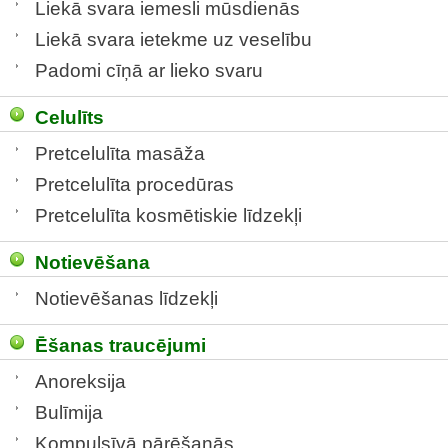
Liekā svara iemesli mūsdienās
Liekā svara ietekme uz veselību
Padomi cīņā ar lieko svaru
Celulīts
Pretcelulīta masāža
Pretcelulīta procedūras
Pretcelulīta kosmētiskie līdzekļi
Notievēšana
Notievēšanas līdzekļi
Ēšanas traucējumi
Anoreksija
Bulīmija
Kompulsīvā pārēšanās