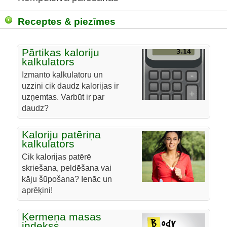
Receptes & piezīmes
Pārtikas kaloriju
kalkulators
Izmanto kalkulatoru un
uzzini cik daudz kalorijas ir
uzņemtas. Varbūt ir par
daudz?
Kaloriju patēriņa
kalkulators
Cik kalorijas patērē
skriešana, peldēšana vai
kāju šūpošana? Ienāc un
aprēķini!
Ķermeņa masas
indekss