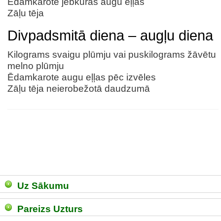
Ēdamkarote jebkuras augu eļļas
Zāļu tēja
Divpadsmitā diena – augļu diena
Kilograms svaigu plūmju vai puskilograms žāvētu
melno plūmju
Ēdamkarote augu eļļas pēc izvēles
Zāļu tēja neierobežotā daudzumā
Uz Sākumu
Pareizs Uzturs