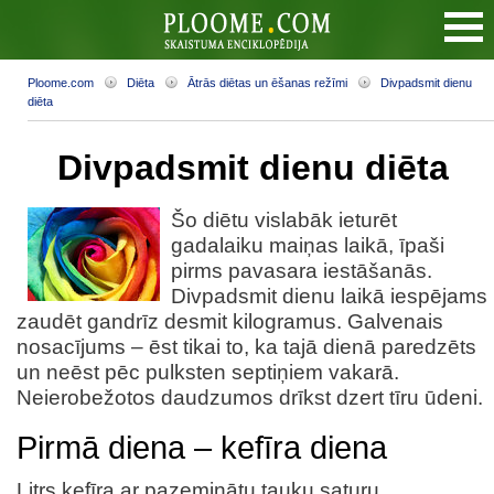
Ploome.com
Diēta
Ātrās diētas un ēšanas režīmi
Divpadsmit dienu
diēta
Divpadsmit dienu diēta
Šo diētu vislabāk ieturēt
gadalaiku maiņas laikā, īpaši
pirms pavasara iestāšanās.
Divpadsmit dienu laikā iespējams
zaudēt gandrīz desmit kilogramus. Galvenais
nosacījums – ēst tikai to, ka tajā dienā paredzēts
un neēst pēc pulksten septiņiem vakarā.
Neierobežotos daudzumos drīkst dzert tīru ūdeni.
Pirmā diena – kefīra diena
Litrs kefīra ar pazeminātu tauku saturu