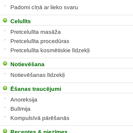
Padomi cīņā ar lieko svaru
Celulīts
Pretcelulīta masāža
Pretcelulīta procedūras
Pretcelulīta kosmētiskie līdzekļi
Notievēšana
Notievēšanas līdzekļi
Ēšanas traucējumi
Anoreksija
Bulīmija
Kompulsīvā pārēšanās
Receptes & piezīmes