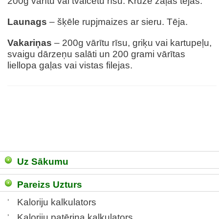
200g vārītu vai tvaicētu rīsu. Krūze zaļās tējas.
Launags
– šķēle rupjmaizes ar sieru. Tēja.
Vakariņas
– 200g vārītu rīsu, griķu vai kartupeļu,
svaigu dārzeņu salāti un 200 grami vārītas
liellopa gaļas vai vistas filejas.
Uz Sākumu
Pareizs Uzturs
Kaloriju kalkulators
Kaloriju patēriņa kalkulators