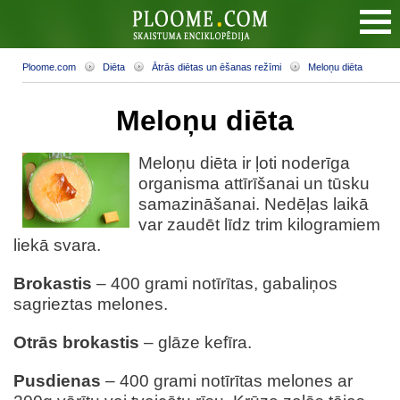
Ploome.com
Diēta
Ātrās diētas un ēšanas režīmi
Meloņu diēta
Meloņu diēta
Meloņu diēta ir ļoti noderīga
organisma attīrīšanai un tūsku
samazināšanai. Nedēļas laikā
var zaudēt līdz trim kilogramiem
liekā svara.
Brokastis
– 400 grami notīrītas, gabaliņos
sagrieztas melones.
Otrās brokastis
– glāze kefīra.
Pusdienas
– 400 grami notīrītas melones ar