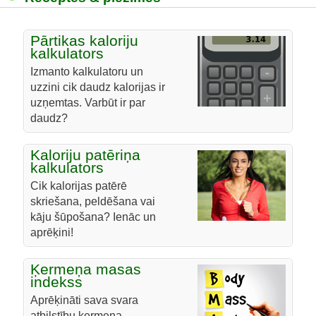
Pārtikas kaloriju
kalkulators
Izmanto kalkulatoru un
uzzini cik daudz kalorijas ir
uzņemtas. Varbūt ir par
daudz?
Kaloriju patēriņa
kalkulators
Cik kalorijas patērē
skriešana, peldēšana vai
kāju šūpošana? Ienāc un
aprēķini!
Ķermeņa masas
indekss
Aprēķināti sava svara
atbilstību ķermeņa