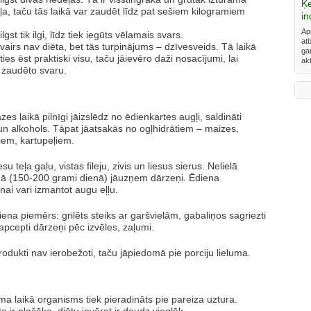
Ķ
ļa, taču tās laikā var zaudēt līdz pat sešiem kilogramiem
in
Ap
gst tik ilgi, līdz tiek iegūts vēlamais svars.
at
airs nav diēta, bet tās turpinājums – dzīvesveids. Tā laikā
ga
ties ēst praktiski visu, taču jāievēro daži nosacījumi, lai
ak
 zaudēto svaru.
zes laikā pilnīgi jāizslēdz no ēdienkartes augļi, saldināti
un alkohols. Tāpat jāatsakās no ogļhidrātiem – maizes,
em, kartupeļiem.
esu teļa gaļu, vistas fileju, zivis un liesus sierus. Nelielā
 (150-200 grami dienā) jāuzņem dārzeņi. Ēdiena
ai vari izmantot augu eļļu.
na piemērs: grilēts steiks ar garšvielām, gabaliņos sagriezti
 apcepti dārzeņi pēc izvēles, zaļumi.
rodukti nav ierobežoti, taču jāpiedomā pie porciju lieluma.
a laikā organisms tiek pieradināts pie pareiza uztura.