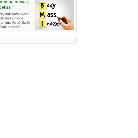
ermeņa masas
dekss
rēķināti sava svara
bilstību ķermeņa
rumam. Varbūt jāsāk
tīvāk sportot?