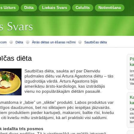
zs Uzturs
Diēta
Liekais Svars
Celulīts
Notievēšana
.com
Diēta
Ātrās diētas un ēšanas režīmi
Sautbīčas diēta
īčas diēta
Pā
ka
Sautbīčas diēta, saukta arī par Dienvidu
Iz
uz
pludmales diētu vai Artura Agastona diētu – tās
kal
izgudrotāja vārdā. Arturs Agastons bijis
Va
amerikāņu ārsts-kardiologs, kas izstrādājis
vienu no populārākajām diētām pasaulē.
Ka
matdoma ir „labie” un „sliktie” produkti. Labos produktus var
ka
tīgos daudzumos, bet no sliktajiem pēc iespējas jāizvairās.
Cik
ajiem produktiem pieder kartupeļi, makaroni, baltie rīsi, kviešu
sk
citi kviešu miltu izstrādājumi, kā arī praktiski visi saldumi.
va
Ien
ek iedalīta trīs posmos
lgst divas nedēļas. Tā ir visstingrākā un grūtāk izturamā