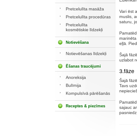
Ēdienkart
Pretcelulīta masāža
Vari ēst 
muslis, a
Pretcelulīta procedūras
saturu, j
Pretcelulīta
kosmētiskie līdzekļi
Pamatēdie
marinēta 
Notievēšana
eļļā. Pie
Notievēšanas līdzekļi
Šajā fāzē
uzlabot r
Ēšanas traucējumi
3.fāze
Anoreksija
Šajā fāzē
Bulīmija
Tavs uzde
nepiecie
Kompulsīvā pārēšanās
Pamatēdi
Receptes & piezīmes
sajauc ar 
pasniedz