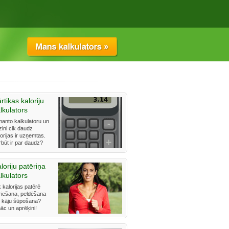
rtikas kaloriju
lkulators
manto kalkulatoru un
zini cik daudz
orijas ir uzņemtas.
rbūt ir par daudz?
loriju patēriņa
lkulators
 kalorijas patērē
riešana, peldēšana
i kāju šūpošana?
āc un aprēķini!