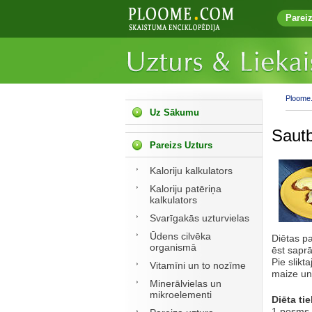
Parei
Ploome
Uz Sākumu
Sautb
Pareizs Uzturs
Kaloriju kalkulators
Kaloriju patēriņa
kalkulators
Svarīgakās uzturvielas
Ūdens cilvēka
Diētas pa
organismā
ēst saprā
Pie slikt
Vitamīni un to nozīme
maize un 
Minerālvielas un
mikroelementi
Diēta ti
1.posms i