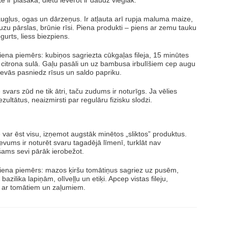
e ir plašāka, diētu ievērot ir daudz vieglāk.
augļus, ogas un dārzeņus. Ir atļauta arī rupja maluma maize,
uzu pārslas, brūnie rīsi. Piena produkti – piens ar zemu tauku
ogurts, liess biezpiens.
na piemērs: kubiņos sagriezta cūkgaļas fileja, 15 minūtes
citrona sulā. Gaļu pasāli un uz bambusa irbulīšiem cep augu
devās pasniedz rīsus un saldo papriku.
 svars zūd ne tik ātri, taču zudums ir noturīgs. Ja vēlies
ezultātus, neaizmirsti par regulāru fizisku slodzi.
 var ēst visu, izņemot augstāk minētos „sliktos” produktus.
vums ir noturēt svaru tagadējā līmenī, turklāt nav
šams sevi pārāk ierobežot.
ena piemērs: mazos ķiršu tomātiņus sagriez uz pusēm,
bazilika lapiņām, olīveļļu un etiķi. Apcep vistas fileju,
 ar tomātiem un zaļumiem.