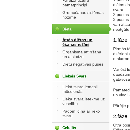
Pareiza uztura
diētas da
pamatprincipi
svara.
Gremošanas sistēmas
2.posms il
nozīme
3.posms v
vari atļau
Diēta
neatgūtu
1.fāze
Ātrās diētas un
ēšanas režīmi
Pirmās fā
Organisma attīrīšana
dzērieni 
un atslodze
makaroni
Diētu negatīvās puses
Var ēst li
daudzumā
Liekais Svars
gatavošan
Liekā svara iemesli
Pamatēdie
mūsdienās
un viegli
Liekā svara ietekme uz
veselību
Pārējie p
Padomi cīņā ar lieko
svaru
2.fāze
Otrā posm
Celulīts